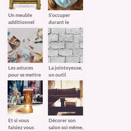
Un meuble
S’occuper
additionnel
durant le
pour le
confinement.
rangement de
vos outils et
accessoires
Les astuces
La jointoyeuse,
pour se mettre
un outil
à la couture
facilitateur
pour les
bricoleurs
Et si vous
Décorer son
faisiez vous
salon soi même,