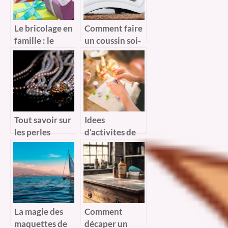
Le bricolage en
Comment faire
famille : le
un coussin soi-
meilleur moyen
meme ?
de divertir les
enfants surtout
pour les fetes
des Meres
Tout savoir sur
Idees
les perles
d’activites de
miyuki et
creations et de
comment les
bricolage pour
utiliser
vos enfants
La magie des
Comment
maquettes de
décaper un