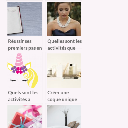
même votre
comment faire
rencontre ?
?
Réussir ses
Quelles sont les
premiers pas en
activités que
scrapbooking
vous pouvez
pratiquer avec
vos filles ?
Quels sont les
Créer une
activités à
coque unique
réaliser sur le
pour son
thème des
iPhone
licornes ?