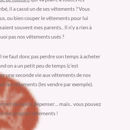
é, il a cassé un de ses vêtements ? Vous
us, ou bien couper le vêtements pour lui
ent souvent mes parents.. Il n’y a rien à
quoi pas nos vêtements usés ?
il ne faut donc pas perdre son temps à acheter
d on a un petit peu de temps (c’est
nner une seconde vie aux vêtements de nos
er les vêtements (les vendre par exemple).
ermet de moins dépenser… mais.. vous pouvez
c vos propres vêtements !