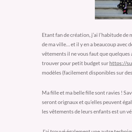
Etant fan de création, j’ai l’habitude de
de ma ville… et il y en a beaucoup avec d
vêtements il ne vous faut que quelques
trouver pour petit budget sur
https://su
modèles (facilement disponibles sur des 
Ma fille et ma belle fille sont ravies ! 
seront orignaux et qu’elles peuvent éga
les vêtements de leurs enfants est un vér
J’ai trouvé également une autre
techniq