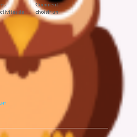
ees
Comment
ctivites de
choisir un
eations et de
coloriage à
icolage pour
imprimer pour
s enfants
stimuler la
créativité des
enfants
ANT