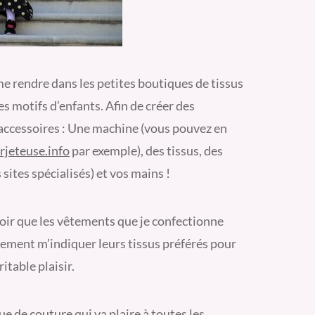
 me rendre dans les petites boutiques de tissus
es motifs d’enfants. Afin de créer des
 accessoires : Une machine (vous pouvez en
rjeteuse.info
par exemple), des tissus, des
sites spécialisés) et vos mains !
Savoir que les vêtements que je confectionne
lement m’indiquer leurs tissus préférés pour
itable plaisir.
ue de couture
qui va plaire à toutes les