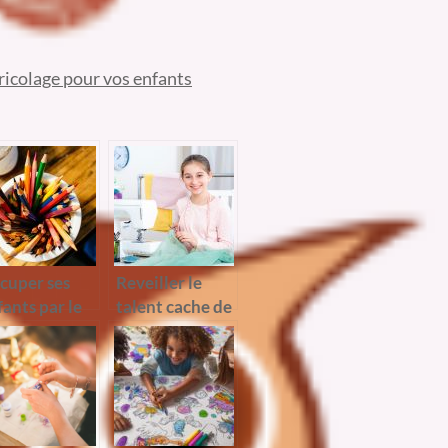
bricolage pour vos enfants
cuper ses
Reveiller le
fants par le
talent cache de
loriage
votre enfant en
achetant un kit
couture