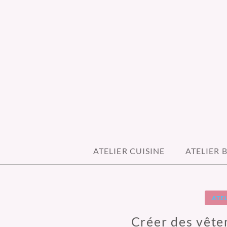
Skip
to
content
MAMILOU CRE
ATELIER CUISINE
ATELIER 
ATE
Créer des vête