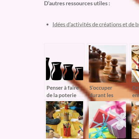
D’autres ressources utiles :
Idées d’activités de créations et de 
Penser à faire
S’occuper
Oc
de la poterie
durant les
en
avec votre
périodes de
co
enfant.
vacances