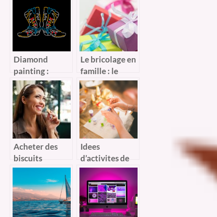
occuper
achetant un kit
pendant l’hiver
couture
?
Diamond
Le bricolage en
painting :
famille : le
quelques
meilleur moyen
criteres utiles
de divertir les
pour bien le
enfants surtout
choisir
pour les fetes
des Meres
Acheter des
Idees
biscuits
d’activites de
personnalisés
creations et de
pas chers
bricolage pour
vos enfants