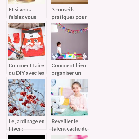
Et si vous
3 conseils
faisiez vous
pratiques pour
même votre
décorer comme
rencontre ?
un expert
Comment faire
Comment bien
du DIY avec les
organiser un
enfants ?
goûter
d’anniversaire
d’enfant ?
Le jardinage en
Reveiller le
hiver :
talent cache de
Comment s’en
votre enfant en