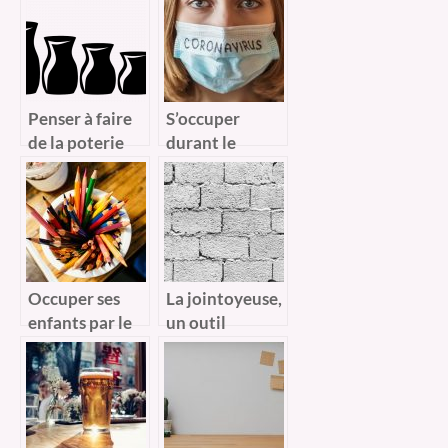
vacances
Penser à faire
S’occuper
de la poterie
durant le
avec votre
confinement.
enfant.
Occuper ses
La jointoyeuse,
enfants par le
un outil
coloriage
facilitateur
pour les
bricoleurs