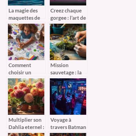
La magie des
Creez chaque
maquettes de
gorgee : l’art de
voiliers en bois
concevoir des
: plongee dans
mugs
l’histoire
personnalises
maritime
Comment
Mission
choisir un
sauvetage : la
coloriage à
renaissance
imprimer pour
d’une orchidee
stimuler la
depourvue de
créativité des
racines
enfants
Multiplier son
Voyage à
Dahlia eternel :
travers Batman
les secrets
Escape :