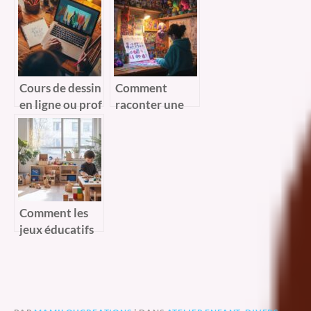
d’une division
L’expérience
parfaite des
ultime d’escape
tubercules
game à Paris
Cours de dessin
Comment
en ligne ou prof
raconter une
particulier de
histoire avec
dessin : que
des
choisir pour
marionnettes
débuter ?
en donnant vie
à des
personnages
Comment les
attachants ?
jeux éducatifs
en bois
favorisent
l’apprentissage
actif chez les