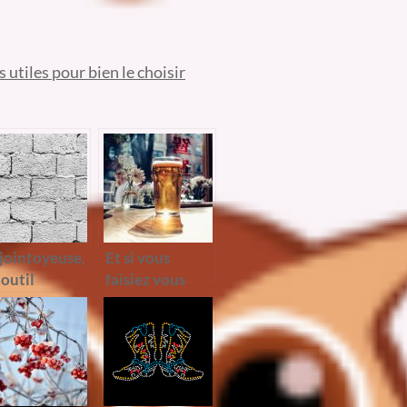
 utiles pour bien le choisir
 jointoyeuse,
Et si vous
 outil
faisiez vous
ilitateur
même votre
ur les
rencontre ?
icoleurs