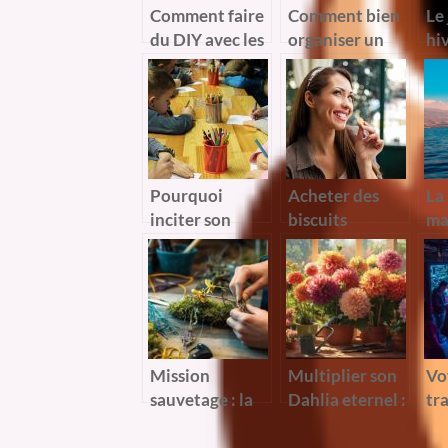
Comment faire
Comment bien
Le
du DIY avec les
organiser un
hiv
enfants ?
goûter
Co
d’anniversaire
oc
d’enfant ?
pe
?
Pourquoi
Acheter des
La
inciter son
biscuits
ma
enfant a faire
personnalisés
voi
du coloriage ?
pas chers
: 
l’h
ma
Mission
Multiplier son
Vo
sauvetage : la
Dahlia eternel :
tr
renaissance
les secrets
Es
d’une orchidee
d’une division
L’