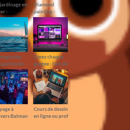
 jardinage en
Diamond
er :
painting :
mment s’en
quelques
cuper
criteres utiles
ndant l’hiver
pour bien le
choisir
 magie des
Creez chaque
quettes de
gorgee : l’art de
liers en bois
concevoir des
plongee dans
mugs
istoire
personnalises
ritime
yage à
Cours de dessin
avers Batman
en ligne ou prof
cape :
particulier de
expérience
dessin : que