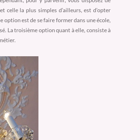
ependant, pour y parvenir, vous disposez de
t celle la plus simples d’ailleurs, est d’opter
 option est de se faire former dans une école,
é. La troisième option quant à elle, consiste à
métier.