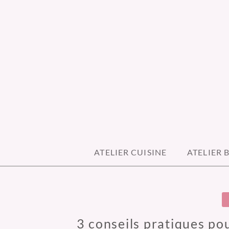
Skip
to
content
MAMILOU CRE
ATELIER CUISINE
ATELIER 
3 conseils pratiques p