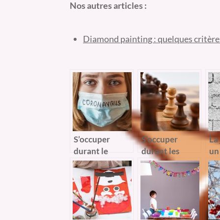
Nos autres articles :
Diamond painting : quelques critères
S’occuper
S’occuper
La
durant le
durant les
un
confinement.
périodes de
fac
vacances
po
br