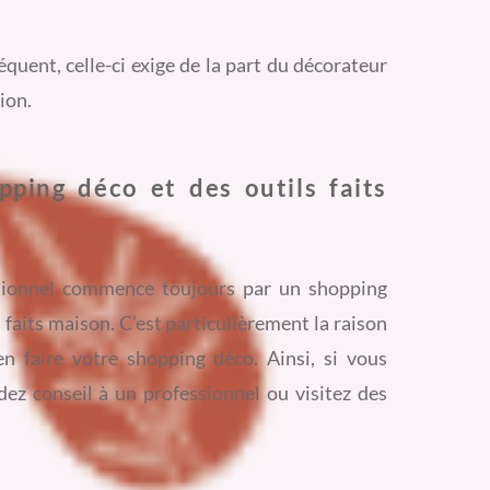
équent, celle-ci exige de la part du décorateur
ion.
ping déco et des outils faits
sionnel commence toujours par un shopping
s faits maison. C’est particulièrement la raison
en faire votre shopping déco. Ainsi, si vous
ez conseil à un professionnel ou visitez des