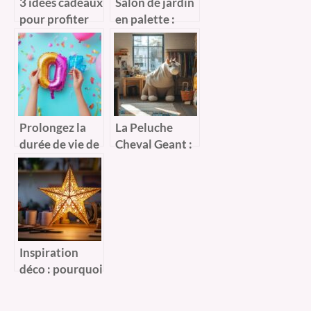
3 idees cadeaux
Salon de jardin
pour profiter
en palette :
de vos photos
avantages et
souvenirs
choix de
palettes pour
une déco écolo
abordable
Prolongez la
La Peluche
durée de vie de
Cheval Geant :
vos
Un element
décorations :
deco qui fait
comment
rever les petits
gonfler et
dégonfler un
ballon chiffre
Inspiration
ou un ballon
déco : pourquoi
lettre
adopter un
abat-jour de