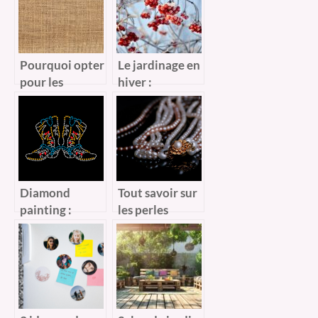
Pourquoi opter
Le jardinage en
pour les
hiver :
emballages en
Comment s’en
tissu
occuper
reutilisable ?
pendant l’hiver
?
Diamond
Tout savoir sur
painting :
les perles
quelques
miyuki et
criteres utiles
comment les
pour bien le
utiliser
choisir